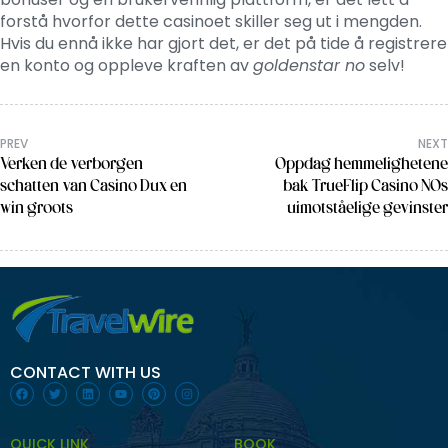
forstå hvorfor dette casinoet skiller seg ut i mengden.
Hvis du ennå ikke har gjort det, er det på tide å registrere
en konto og oppleve kraften av
goldenstar no
selv!
PREV
NEXT
Verken de verborgen
Oppdag hemmelighetene
schatten van Casino Dux en
bak TrueFlip Casino NOs
win groots
uimotståelige gevinster
CONTACT WITH US
QUICK LINK
BOOK