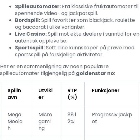
Spilleautomater:
Fra klassiske fruktautomater til
spennende video- og jackpotspill.
Bordspill:
Spill favoritter som blackjack, roulette
og baccarat i ulike varianter.
Live Casino:
Spill mot ekte dealere i sanntid for en
autentisk opplevelse.
Sportsspill:
Sett dine kunnskaper på prøve med
sportsspill på forskjellige aktiviteter.
Her er en sammenligning av noen populære
spilleautomater tilgjengelig på
goldenstar no
:
Spilln
Utvikl
RTP
Funksjoner
avn
er
(%)
Mega
Micro
88.1
Progressiv jackp
Moola
gami
2%
ot
h
ng