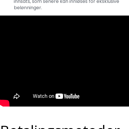
innsats, som senere kan innløses for eksklusive
belønninger.