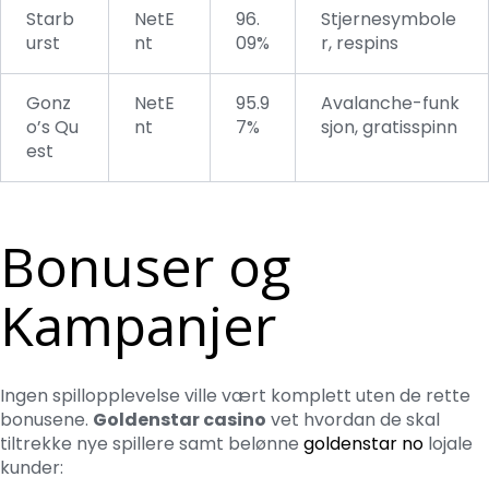
Starb
NetE
96.
Stjernesymbole
urst
nt
09%
r, respins
Gonz
NetE
95.9
Avalanche-funk
o’s Qu
nt
7%
sjon, gratisspinn
est
Bonuser og
Kampanjer
Ingen spillopplevelse ville vært komplett uten de rette
bonusene.
Goldenstar casino
vet hvordan de skal
tiltrekke nye spillere samt belønne
goldenstar no
lojale
kunder: