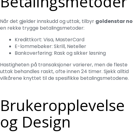
Betalingsmetoder
Når det gjelder innskudd og uttak, tilbyr
goldenstar no
en rekke trygge betalingsmetoder:
Kredittkort: Visa, MasterCard
E-lommebøker: Skrill, Neteller
Bankoverføring: Rask og sikker løsning
Hastigheten på transaksjoner varierer, men de fleste
uttak behandles raskt, ofte innen 24 timer. Sjekk alltid
vilkårene knyttet til de spesifikke betalingsmetodene.
Brukeropplevelse
og Design