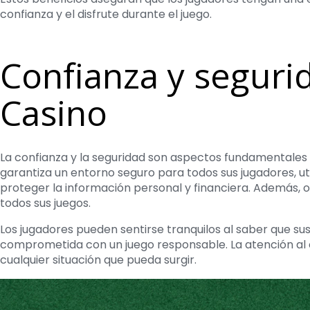
confianza y el disfrute durante el juego.
Confianza y seguri
Casino
La confianza y la seguridad son aspectos fundamentales
garantiza un entorno seguro para todos sus jugadores, u
proteger la información personal y financiera. Además, 
todos sus juegos.
Los jugadores pueden sentirse tranquilos al saber que su
comprometida con un juego responsable. La atención al c
cualquier situación que pueda surgir.