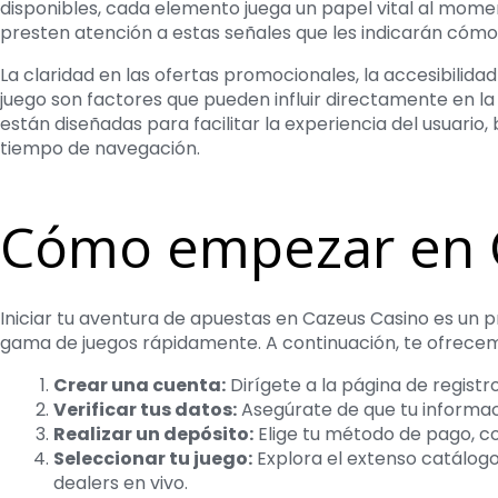
disponibles, cada elemento juega un papel vital al momen
presten atención a estas señales que les indicarán cómo
La claridad en las ofertas promocionales, la accesibilid
juego son factores que pueden influir directamente en la
están diseñadas para facilitar la experiencia del usuario,
tiempo de navegación.
Cómo empezar en 
Iniciar tu aventura de apuestas en Cazeus Casino es un p
gama de juegos rápidamente. A continuación, te ofrece
Crear una cuenta:
Dirígete a la página de registr
Verificar tus datos:
Asegúrate de que tu informac
Realizar un depósito:
Elige tu método de pago, c
Seleccionar tu juego:
Explora el extenso catálog
dealers en vivo.