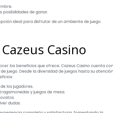
ombre.
 posibilidades de ganar.
ción ideal para disfrutar de un ambiente de juego
n Cazeus Casino
onocer los beneficios que ofrece. Cazeus Casino cuenta co
de juego. Desde la diversidad de juegos hasta su atenció
ficios:
de los jugadores.
o tragamonedas y juegos de mesa.
novatos.
lver dudas.
experiencia completa y satisfactoria, fomentando la