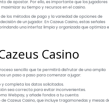
to de apostar. Por ello, es importante que los jugadores
 maximizar su tiempo y recursos en el casino.
ad de los métodos de pago y la variedad de opciones de
 decisión de un jugador. En Cazeus Casino, estas señales
 brindando una interfaz limpia y organizada que optimiza e
Cazeus Casino
roceso sencillo que te permitirá disfrutar de una amplia
mos un paso a paso para comenzar a jugar:
o y completa los datos solicitados.
ión sea correcta para evitar inconvenientes.
omo Webpay, y añade fondos a tu cuenta.
o de Cazeus Casino, que incluye tragamonedas y mesas d