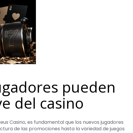
ugadores pueden
ve del casino
zeus Casino, es fundamental que los nuevos jugadores
ctura de las promociones hasta la variedad de juegos