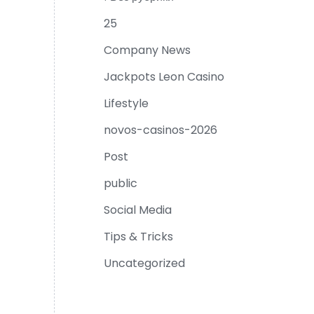
25
Company News
Jackpots Leon Casino
Lifestyle
novos-casinos-2026
Post
public
Social Media
Tips & Tricks
Uncategorized