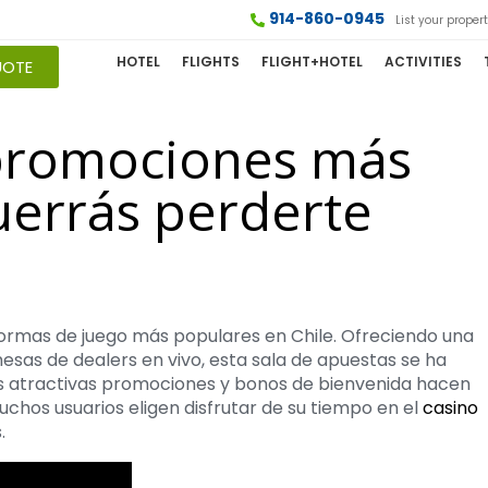
914-860-0945
List your proper
HOTEL
FLIGHTS
FLIGHT+HOTEL
ACTIVITIES
UOTE
 promociones más
uerrás perderte
ormas de juego más populares en Chile. Ofreciendo una
sas de dealers en vivo, esta sala de apuestas se ha
s atractivas promociones y bonos de bienvenida hacen
chos usuarios eligen disfrutar de su tiempo en el
casino
.