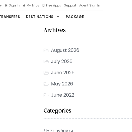
ty
Sign In
My Trips
Free Apps
Support
Agent Sign In
TRANSFERS
DESTINATIONS
PACKAGE
Archives
August 2026
July 2026
June 2026
May 2026
June 2022
Categories
! Без рубрики